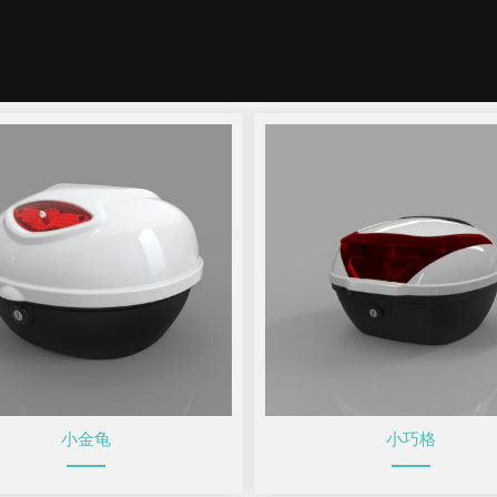
小金龟
小巧格