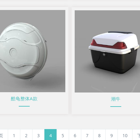
酷龟整体A款
潮牛
页
1
2
3
4
5
6
7
8
9
10