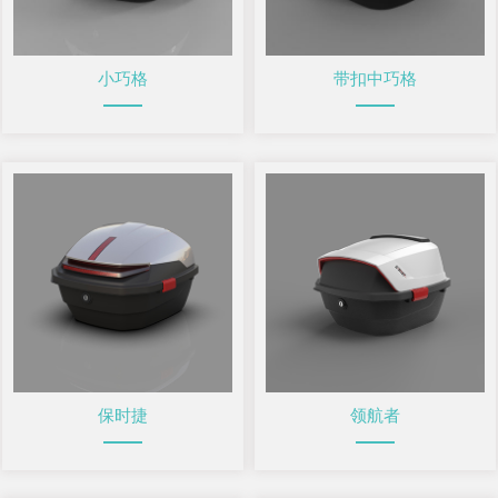
小巧格
带扣中巧格
保时捷
领航者