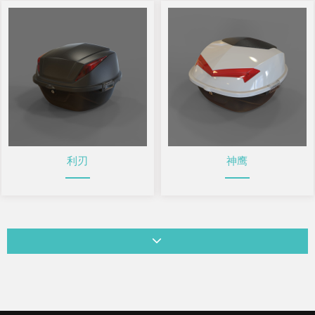
利刃
神鹰